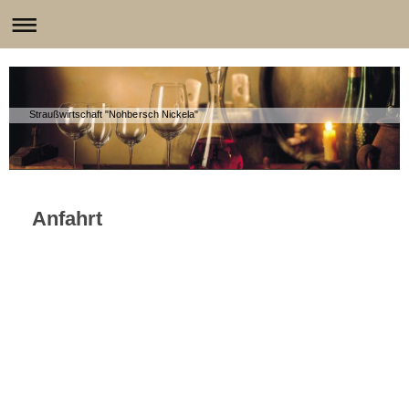
Straußwirtschaft "Nohbersch Nickela"
Anfahrt